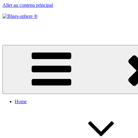
Aller au contenu principal
Blues-sphere ®
Black roots, blues et musique d’afrique
Home