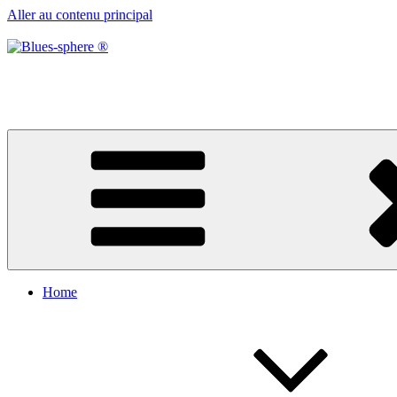
Aller au contenu principal
Blues-sphere ®
Black roots, blues et musique d’afrique
Home