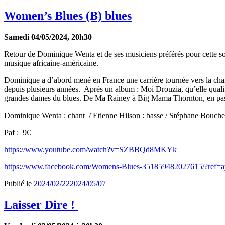
Women’s Blues (B) blues
Samedi 04/05/2024, 20h30
Retour de Dominique Wenta et de ses musiciens préférés pour cette soir
musique africaine-américaine.
Dominique a d’abord mené en France une carrière tournée vers la chans
depuis plusieurs années.
Après un album : Moi Drouzia, qu’elle qualifi
grandes dames du blues. De Ma Rainey à Big Mama Thornton, en passa
Dominique Wenta : chant
/ Etienne Hilson : basse / Stéphane Bouchez
Paf :
9€
https://www.youtube.com/watch?v=SZBBQd8MKYk
https://www.facebook.com/Womens-Blues-351859482027615/
Publié le
2024/02/22
2024/05/07
Laisser Dire !