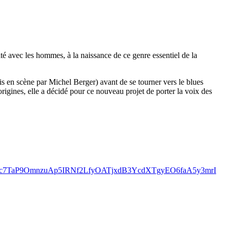
té avec les hommes, à la naissance de ce genre essentiel de la
s en scène par Michel Berger) avant de se tourner vers le blues
rigines, elle a décidé pour ce nouveau projet de porter la voix des
IcnDc7TaP9OmnzuAp5IRNf2LfyOATjxdB3YcdXTgyEO6faA5y3mrI