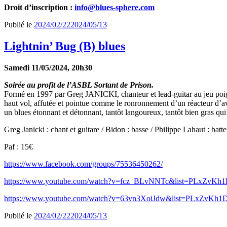
Droit d’inscription :
info@blues-sphere.com
Publié le
2024/02/22
2024/05/13
Lightnin’ Bug (B) blues
Samedi 11/05/2024, 20h30
Soirée au profit de l’ASBL Sortant de Prison.
Formé en 1997 par Greg JANICKI, chanteur et lead-guitar au jeu poignan
haut vol, affutée et pointue comme le ronronnement d’un réacteur d’av
un blues étonnant et détonnant, tantôt langoureux, tantôt bien gras qui 
Greg Janicki : chant et guitare / Bidon : basse / Philippe Lahaut : batte
Paf : 15€
https://www.facebook.com/groups/75536450262/
https://www.youtube.com/watch?v=fcz_BLvNNTc&list=PLxZ
https://www.youtube.com/watch?v=63vn3XoiJdw&list=PLxZ
Publié le
2024/02/22
2024/05/13