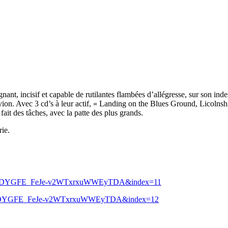
t, incisif et capable de rutilantes flambées d’allégresse, sur son inde
ion. Avec 3 cd’s à leur actif, « Landing on the Blues Ground, Licolnsh
fait des tâches, avec la patte des plus grands.
rie.
vKh1DYGFE_FeJe-v2WTxrxuWWEyTDA&index=11
vKh1DYGFE_FeJe-v2WTxrxuWWEyTDA&index=12