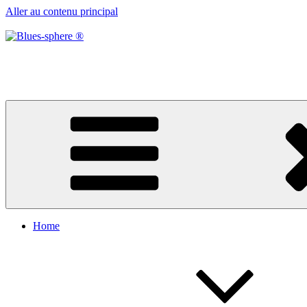
Aller au contenu principal
Blues-sphere ®
Black roots, blues et musique d’afrique
Home