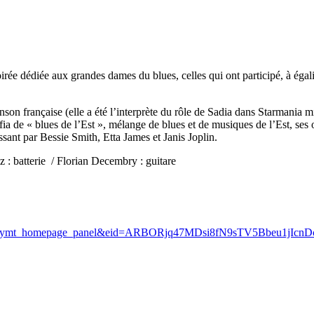
ée dédiée aux grandes dames du blues, celles qui ont participé, à égali
on française (elle a été l’interprète du rôle de Sadia dans Starmania mi
a de « blues de l’Est », mélange de blues et de musiques de l’Est, ses o
nt par Bessie Smith, Etta James et Janis Joplin.
 : batterie
/ Florian Decembry : guitare
?ref=aymt_homepage_panel&eid=ARBORjq47MDsi8fN9sTV5Bbeu1j