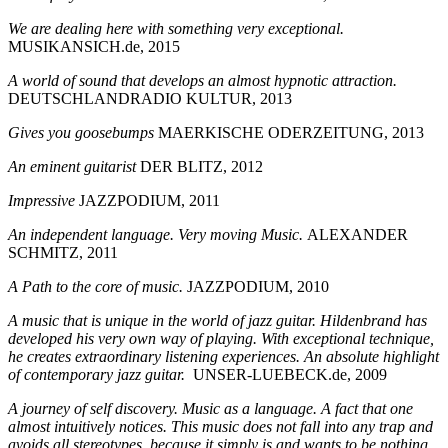
We are dealing here with something very exceptional.
MUSIKANSICH.de, 2015
A world of sound that develops an almost hypnotic attraction.
DEUTSCHLANDRADIO KULTUR, 2013
Gives you goosebumps
MAERKISCHE ODERZEITUNG, 2013
An eminent guitarist
DER BLITZ, 2012
Impressive
JAZZPODIUM, 2011
An independent language. Very moving Music.
ALEXANDER
SCHMITZ, 2011
A Path to the core of music.
JAZZPODIUM, 2010
A music that is unique in the world of jazz guitar. Hildenbrand has
developed his very own way of playing. With exceptional technique,
he creates extraordinary listening experiences. An absolute highlight
of contemporary jazz guitar.
UNSER-LUEBECK.de, 2009
A journey of self discovery. Music as a language. A fact that one
almost intuitively notices. This music does not fall into any trap and
avoids all stereotypes, because it simply is and wants to be nothing