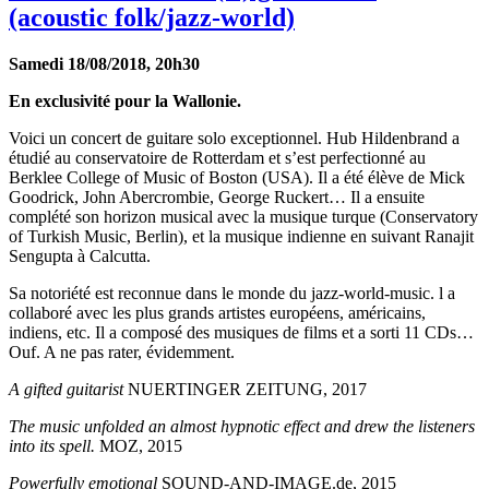
(acoustic folk/jazz-world)
Samedi 18/08/2018, 20h30
En exclusivité pour la Wallonie.
Voici un concert de guitare solo exceptionnel. Hub Hildenbrand a
étudié au conservatoire de Rotterdam et s’est perfectionné au
Berklee College of Music of Boston (USA). Il a été élève de Mick
Goodrick, John Abercrombie, George Ruckert… Il a ensuite
complété son horizon musical avec la musique turque (Conservatory
of Turkish Music, Berlin), et la musique indienne en suivant Ranajit
Sengupta à Calcutta.
Sa notoriété est reconnue dans le monde du jazz-world-music. l a
collaboré avec les plus grands artistes européens, américains,
indiens, etc. Il a composé des musiques de films et a sorti 11 CDs…
Ouf. A ne pas rater, évidemment.
A gifted guitarist
NUERTINGER ZEITUNG, 2017
The music unfolded an almost hypnotic effect and drew the listeners
into its spell.
MOZ, 2015
Powerfully emotional
SOUND-AND-IMAGE.de, 2015