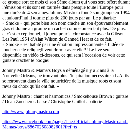
ce groupe sort ce mois ci son 9ème album qui vous sera offert durant
l’émission et ils sont en tournée dans presque toute l’Europe pour
une durée de 4 semaines.Johnny Mastro a fondé son groupe en 1994
et aujourd’hui il tourne plus de 200 jours par an. Le guitariste
« Smoke » qui porte bien son nom crache un son épouvantablement
gras et donne au groupe un cachet comme on en fait plus. De plus,
et c’est exceptionnel, il jouera pour la circonstance avec la Gibson
Les Paul 1954 d’Alan Wilson de Canned Heat et de ce fait,
« Smoke » est habité par une émotion impressionnante à l’idée de
toucher cette relique;il veut dormir avec elle!!! Le live sera
disponible en vidéo ci-dessous, ce qui sera l’occasion de voir cette
guitare cracher le boogie!
Johnny Mastro & Mama’s Boys a déménagé il y a 2 ans à la
Nouvelle Orléans, ne trouvant plus l’inspiration nécessaire à L.A. ils
se retrouvent dans la ville nourricière de la musique roots et sont
ravis du choix qu’ils ont fait. »
Johnny Mastro : chant et harmonicas / Smokehouse Brown : guitare
/ Dean Zucchero : basse / Christophe Gaillot : batterie
http://www.johnnymastro.com
https://www.facebook.com/pages/The-Official-Johnny-Mastro-and-
Mamas-boys/686702508082601?fref=ts