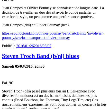
Juan Campos et Olivier Poumay se connaissent de longue date. La
décision de travailler en duo devait avoir le but de partager un
exercice de style, un peu comme une performance sportive…
Juan Campos (dm) et Olivier Poumay (hca).
https://soundcloud.com/olivier-poumay/perikristok-mix?in=olivier-
poumay/sets/juan-campos-et-olivier-poumay
Publié le
2016/01/26
2016/03/07
Steven Troch Band (b/nl) blues
Samedi 05/03/2016, 20h30
Paf 9€
Steven Troch (déjà passé plusieurs fois au Blues-sphere avec
diverses formations) est un des harmonicistes de blues les plus
connus (Fried Bourbon, Ina Forsman, Tiny Legs Tim, etc) Ces
quatre musiciens expérimentés vont vous donner un concert à la fois
souple et musclé, authentique et varié.