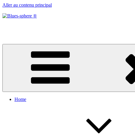
Aller au contenu principal
Blues-sphere ®
Black roots, blues et musique d’afrique
Home