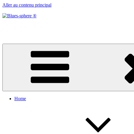
Aller au contenu principal
Blues-sphere ®
Black roots, blues et musique d’afrique
Home