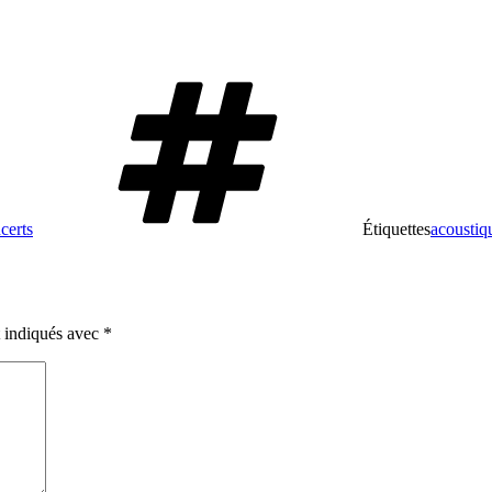
certs
Étiquettes
acoustiq
t indiqués avec
*