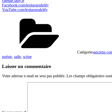
camille.laily.fr
Facebook.com/leslueursdelily
YouTube.com/leslueursdelily
Catégories
anciens con
poésie
,
salle
,
scène
Laisser un commentaire
Votre adresse e-mail ne sera pas publiée.
Les champs obligatoires son