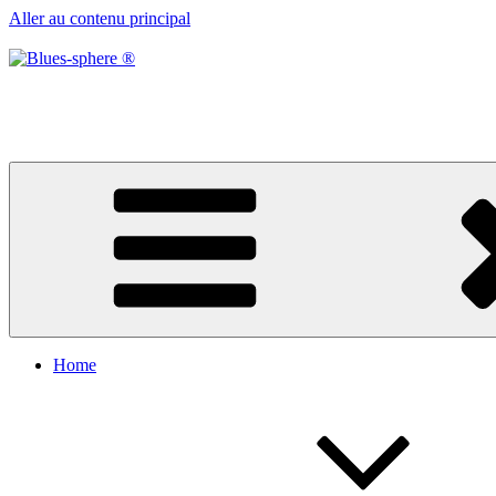
Aller au contenu principal
Blues-sphere ®
Black roots, blues et musique d’afrique
Home