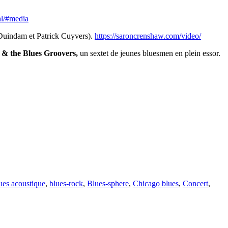
nl/#media
Duindam et Patrick Cuyvers).
https://saroncrenshaw.com/video/
 & the Blues Groovers,
un sextet de jeunes bluesmen en plein essor.
ues acoustique
,
blues-rock
,
Blues-sphere
,
Chicago blues
,
Concert
,