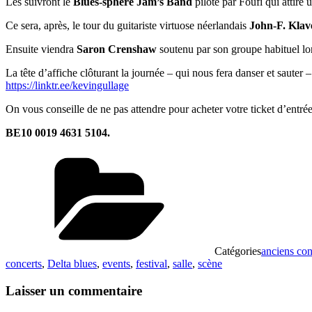
Les suivront le
Blues-sphere Jam’s Band
piloté par Foufi qui attire
Ce sera, après, le tour du guitariste virtuose néerlandais
John-F. Klav
Ensuite viendra
Saron Crenshaw
soutenu par son groupe habituel l
La tête d’affiche clôturant la journée – qui nous fera danser et sauter
https://linktr.ee/kevingullage
On vous conseille de ne pas attendre pour acheter votre ticket d’entré
BE10 0019 4631 5104.
Catégories
anciens con
concerts
,
Delta blues
,
events
,
festival
,
salle
,
scène
Laisser un commentaire