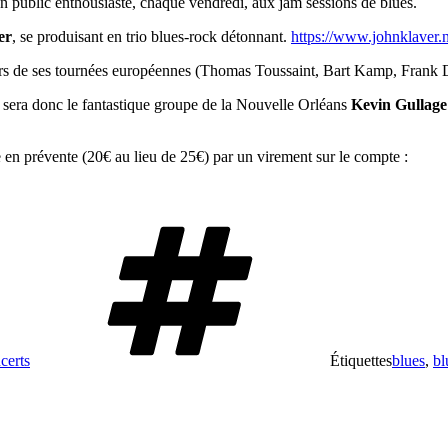
 un public enthousiaste, chaque vendredi, aux jam sessions de blues.
er
, se produisant en trio blues-rock détonnant.
https://www.johnklaver.
ors de ses tournées européennes (Thomas Toussaint, Bart Kamp, Frank 
 – sera donc le fantastique groupe de la Nouvelle Orléans
Kevin Gullage
e en prévente (20€ au lieu de 25€) par un virement sur le compte :
certs
Étiquettes
blues
,
bl