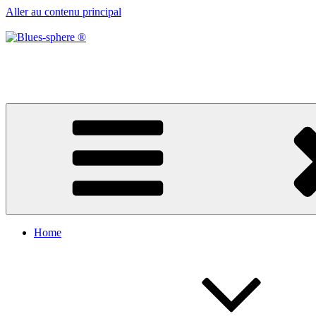
Aller au contenu principal
Blues-sphere ®
Black roots, blues et musique d’afrique
Home