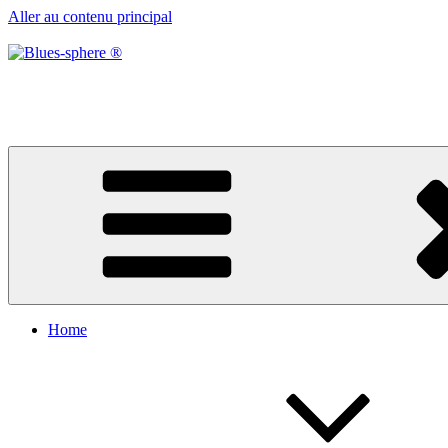
Aller au contenu principal
Blues-sphere ®
Black roots, blues et musique d’afrique
Home