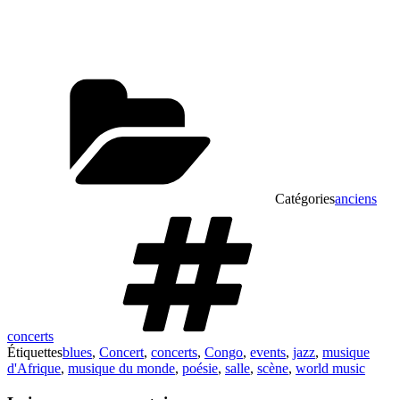
Catégories
anciens
concerts
Étiquettes
blues
,
Concert
,
concerts
,
Congo
,
events
,
jazz
,
musique
d'Afrique
,
musique du monde
,
poésie
,
salle
,
scène
,
world music