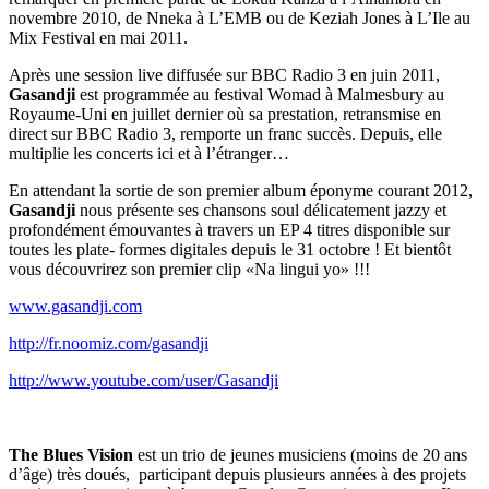
novembre 2010, de Nneka à L’EMB ou de Keziah Jones à L’Ile au
Mix Festival en mai 2011.
Après une session live diffusée sur BBC Radio 3 en juin 2011,
Gasandji
est programmée au festival Womad à Malmesbury au
Royaume-Uni en juillet dernier où sa prestation, retransmise en
direct sur BBC Radio 3, remporte un franc succès. Depuis, elle
multiplie les concerts ici et à l’étranger…
En attendant la sortie de son premier album éponyme courant 2012,
Gasandji
nous présente ses chansons soul délicatement jazzy et
profondément émouvantes à travers un EP 4 titres disponible sur
toutes les plate- formes digitales depuis le 31 octobre ! Et bientôt
vous découvrirez son premier clip «Na lingui yo» !!!
www.gasandji.com
http://fr.noomiz.com/gasandji
http://www.youtube.com/user/Gasandji
The Blues Vision
est un trio de jeunes musiciens (moins de 20 ans
d’âge) très doués, participant depuis plusieurs années à des projets