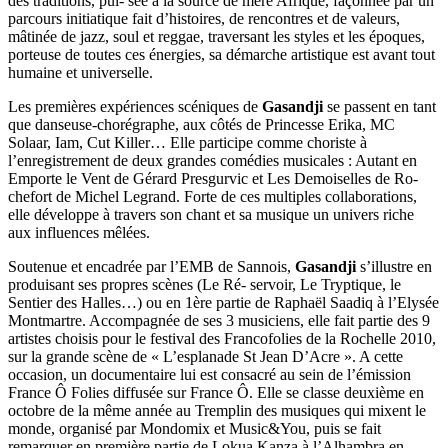
des traditions, pui- sée à la source de mère Afrique, façonnée par un
parcours initiatique fait d’histoires, de rencontres et de valeurs,
mâtinée de jazz, soul et reggae, traversant les styles et les époques,
porteuse de toutes ces énergies, sa démarche artistique est avant tout
humaine et universelle.
Les premières expériences scéniques de
Gasandji
se passent en tant
que danseuse-chorégraphe, aux côtés de Princesse Erika, MC
Solaar, Iam, Cut Killer… Elle participe comme choriste à
l’enregistrement de deux grandes comédies musicales : Autant en
Emporte le Vent de Gérard Presgurvic et Les Demoiselles de Ro-
chefort de Michel Legrand. Forte de ces multiples collaborations,
elle développe à travers son chant et sa musique un univers riche
aux influences mêlées.
Soutenue et encadrée par l’EMB de Sannois,
Gasandji
s’illustre en
produisant ses propres scènes (Le Ré- servoir, Le Tryptique, le
Sentier des Halles…) ou en 1ère partie de Raphaël Saadiq à l’Elysée
Montmartre. Accompagnée de ses 3 musiciens, elle fait partie des 9
artistes choisis pour le festival des Francofolies de la Rochelle 2010,
sur la grande scène de « L’esplanade St Jean D’Acre ». A cette
occasion, un documentaire lui est consacré au sein de l’émission
France Ô Folies diffusée sur France Ô. Elle se classe deuxième en
octobre de la même année au Tremplin des musiques qui mixent le
monde, organisé par Mondomix et Music&You, puis se fait
remarquer en première partie de Lokua Kanza à l’Alhambra en