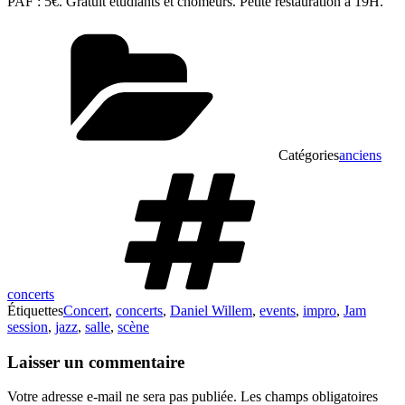
PAF : 5€. Gratuit étudiants et chômeurs. Petite restauration à 19H.
Catégories
anciens
concerts
Étiquettes
Concert
,
concerts
,
Daniel Willem
,
events
,
impro
,
Jam
session
,
jazz
,
salle
,
scène
Laisser un commentaire
Votre adresse e-mail ne sera pas publiée.
Les champs obligatoires