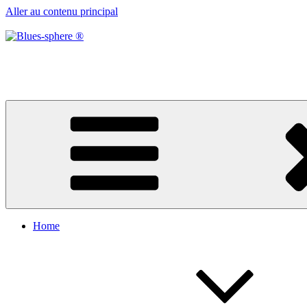
Aller au contenu principal
Blues-sphere ®
Black roots, blues et musique d’afrique
Home