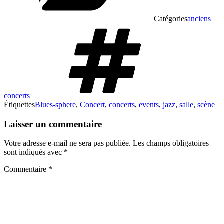
Catégories
anciens
concerts
Étiquettes
Blues-sphere
,
Concert
,
concerts
,
events
,
jazz
,
salle
,
scène
Laisser un commentaire
Votre adresse e-mail ne sera pas publiée.
Les champs obligatoires
sont indiqués avec
*
Commentaire
*