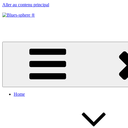
Aller au contenu principal
Blues-sphere ®
Black roots, blues et musique d’afrique
Home