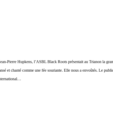
n Jean-Pierre Hupkens, l’ASBL Black Roots présentait au Trianon la gra
dansé et chanté comme une fée souriante. Elle nous a envoûtés. Le publi
international…