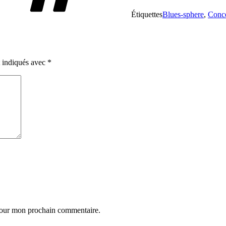
Étiquettes
Blues-sphere
,
Conce
t indiqués avec
*
 pour mon prochain commentaire.