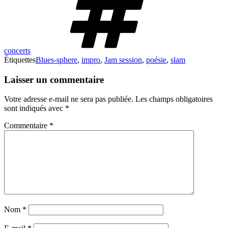
concerts
Étiquettes
Blues-sphere
,
impro
,
Jam session
,
poésie
,
slam
Laisser un commentaire
Votre adresse e-mail ne sera pas publiée.
Les champs obligatoires
sont indiqués avec
*
Commentaire
*
Nom
*