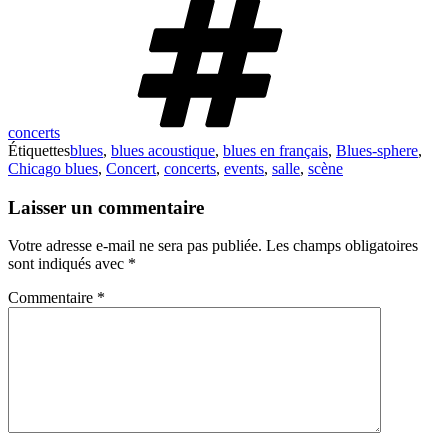
concerts
Étiquettes
blues
,
blues acoustique
,
blues en français
,
Blues-sphere
,
Chicago blues
,
Concert
,
concerts
,
events
,
salle
,
scène
Laisser un commentaire
Votre adresse e-mail ne sera pas publiée.
Les champs obligatoires
sont indiqués avec
*
Commentaire
*