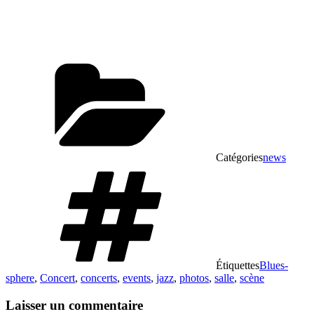
Catégories
news
Étiquettes
Blues-
sphere
,
Concert
,
concerts
,
events
,
jazz
,
photos
,
salle
,
scène
Laisser un commentaire