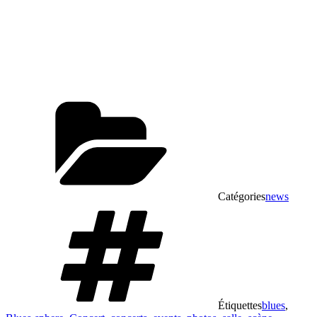
Catégories
news
Étiquettes
blues
,