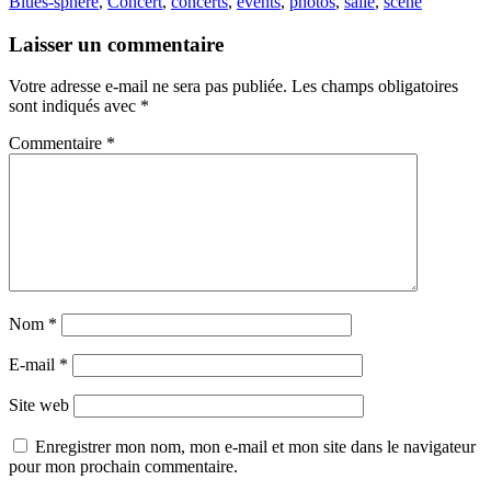
Blues-sphere
,
Concert
,
concerts
,
events
,
photos
,
salle
,
scène
Laisser un commentaire
Votre adresse e-mail ne sera pas publiée.
Les champs obligatoires
sont indiqués avec
*
Commentaire
*
Nom
*
E-mail
*
Site web
Enregistrer mon nom, mon e-mail et mon site dans le navigateur
pour mon prochain commentaire.