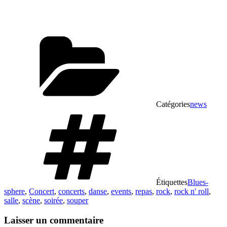
Catégories
news
Étiquettes
Blues-
sphere
,
Concert
,
concerts
,
danse
,
events
,
repas
,
rock
,
rock n' roll
,
salle
,
scène
,
soirée
,
souper
Laisser un commentaire