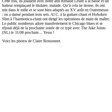
Cette fois, ils jouaient avec notre ami Renaud Lesire à la basse et un
batteur remplaçant le titulaire, malade. Qu’à cela ne tienne, ils ont
mis dans le mille et se sont bien adaptés au XV août en Outremeuse
: on a dansé pendant trois sets. Al C. à la guitare-chant et Hoboken
Slim à l’harmonica-chant ont dirigé les opérations de main de maître.
Le public nombreux adore manifestement le Chicago blues et se
réjouit déjà de la prochaine soirée de ce type avec The Juke Joints
(NL) le 31/08 prochain… Yesss !
Voici les photos de Claire Rensonnet.