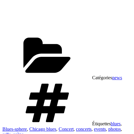
Catégories
news
Étiquettes
blues
,
Blues-sphere
,
Chicago blues
,
Concert
,
concerts
,
events
,
photos
,