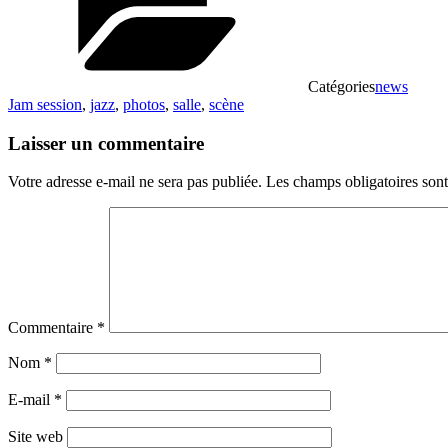
Catégories
news
Jam session
,
jazz
,
photos
,
salle
,
scène
Laisser un commentaire
Votre adresse e-mail ne sera pas publiée.
Les champs obligatoires son
Commentaire
*
Nom
*
E-mail
*
Site web