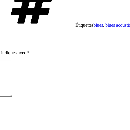
Étiquettes
blues
,
blues acousti
t indiqués avec
*