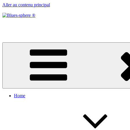
Aller au contenu principal
Blues-sphere ®
Black roots, blues et musique d’afrique
Home