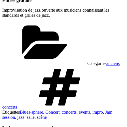
Entrée gratuite
Improvisation de jazz ouverte aux musiciens connaissant les
standards et grilles de jazz.
Catégories
anciens
concerts
Étiquettes
Blues-sphere
,
Concert
,
concerts
,
events
,
impro
,
Jam
session
,
jazz
,
salle
,
scène