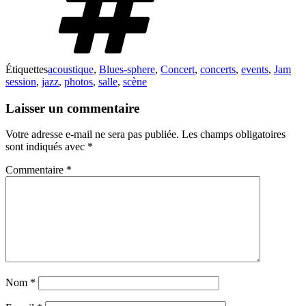
Étiquettes
acoustique
,
Blues-sphere
,
Concert
,
concerts
,
events
,
Jam
session
,
jazz
,
photos
,
salle
,
scène
Laisser un commentaire
Votre adresse e-mail ne sera pas publiée.
Les champs obligatoires
sont indiqués avec
*
Commentaire
*
Nom
*