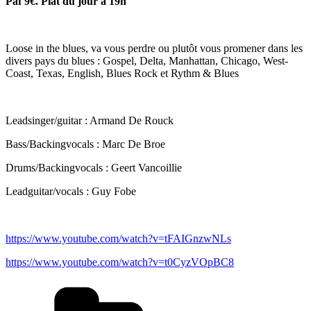
Paf 9€. Plat du jour à 19h
Loose in the blues, va vous perdre ou plutôt vous promener dans les
divers pays du blues : Gospel, Delta, Manhattan, Chicago, West-
Coast, Texas, English, Blues Rock et Rythm & Blues
Leadsinger/guitar : Armand De Rouck
Bass/Backingvocals : Marc De Broe
Drums/Backingvocals : Geert Vancoillie
Leadguitar/vocals : Guy Fobe
https://www.youtube.com/watch?v=tFAIGnzwNLs
https://www.youtube.com/watch?v=t0CyzVOpBC8