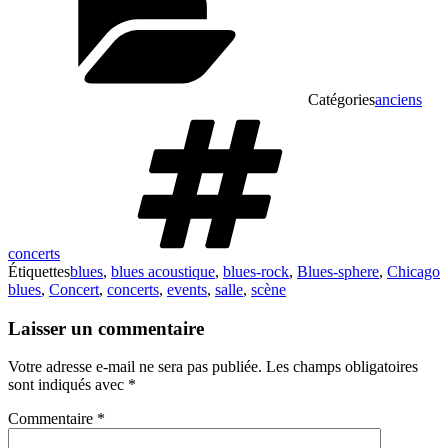
Catégories
anciens
concerts
Étiquettes
blues
,
blues acoustique
,
blues-rock
,
Blues-sphere
,
Chicago
blues
,
Concert
,
concerts
,
events
,
salle
,
scène
Laisser un commentaire
Votre adresse e-mail ne sera pas publiée.
Les champs obligatoires
sont indiqués avec
*
Commentaire
*