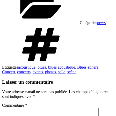
Catégories
news
Étiquettes
acoustique
,
blues
,
blues acoustique
,
Blues-sphere
,
Concert
,
concerts
,
events
,
photos
,
salle
,
scène
Laisser un commentaire
Votre adresse e-mail ne sera pas publiée.
Les champs obligatoires
sont indiqués avec
*
Commentaire
*