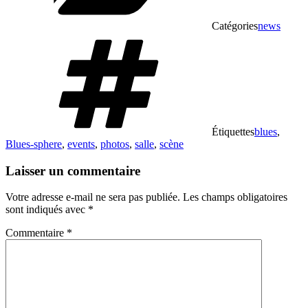
Catégories
news
Étiquettes
blues
,
Blues-sphere
,
events
,
photos
,
salle
,
scène
Laisser un commentaire
Votre adresse e-mail ne sera pas publiée.
Les champs obligatoires
sont indiqués avec
*
Commentaire
*