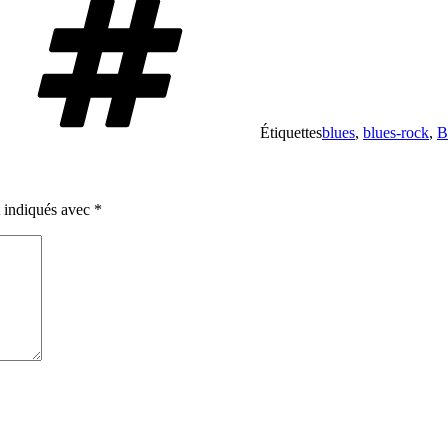
Étiquettes
blues
,
blues-rock
,
B
t indiqués avec
*