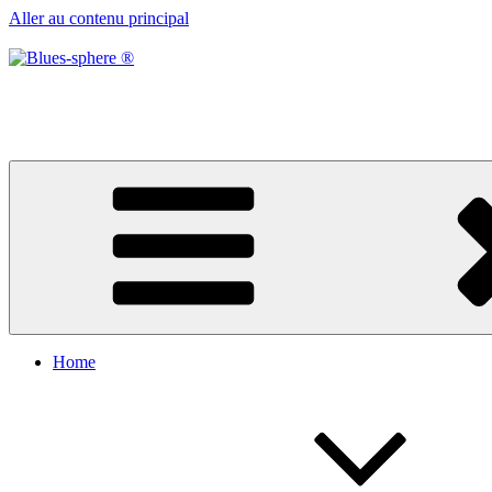
Aller au contenu principal
Blues-sphere ®
Black roots, blues et musique d’afrique
Home