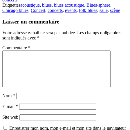
Étiquettes
acoustique
,
blues
,
blues acoustique
,
Blues-sphere
,
Chicago blues
,
Concert
,
concerts
,
events
,
folk-blues
,
salle
,
scène
Laisser un commentaire
Votre adresse e-mail ne sera pas publiée.
Les champs obligatoires
sont indiqués avec
*
Commentaire
*
Nom
*
E-mail
*
Site web
Enregistrer mon nom, mon e-mail et mon site dans le navigateur