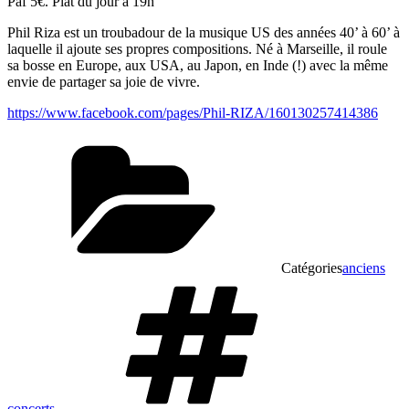
Paf 5€. Plat du jour à 19h
Phil Riza est un troubadour de la musique US des années 40’ à 60’ à
laquelle il ajoute ses propres compositions. Né à Marseille, il roule
sa bosse en Europe, aux USA, au Japon, en Inde (!) avec la même
envie de partager sa joie de vivre.
https://www.facebook.com/pages/Phil-RIZA/160130257414386
Catégories
anciens
concerts