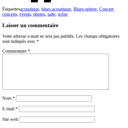
Étiquettes
acoustique
,
blues acoustique
,
Blues-sphere
,
Concert
,
concerts
,
events
,
photos
,
salle
,
scène
Laisser un commentaire
Votre adresse e-mail ne sera pas publiée.
Les champs obligatoires
sont indiqués avec
*
Commentaire
*
Nom
*
E-mail
*
Site web