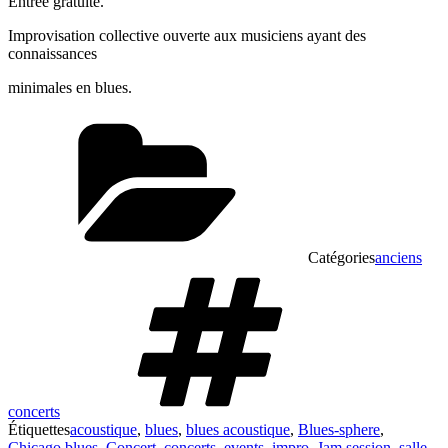
Entrée gratuite.
Improvisation collective ouverte aux musiciens ayant des
connaissances
minimales en blues.
Catégories
anciens
concerts
Étiquettes
acoustique
,
blues
,
blues acoustique
,
Blues-sphere
,
Chicago blues
,
Concert
,
concerts
,
events
,
impro
,
Jam session
,
salle
,