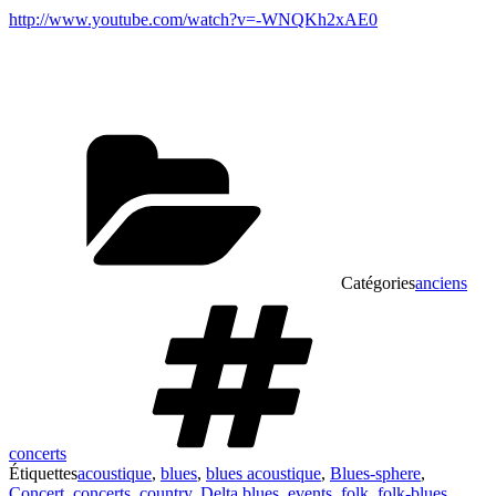
http://www.youtube.com/watch?v=-WNQKh2xAE0
Catégories
anciens
concerts
Étiquettes
acoustique
,
blues
,
blues acoustique
,
Blues-sphere
,
Concert
,
concerts
,
country
,
Delta blues
,
events
,
folk
,
folk-blues
,