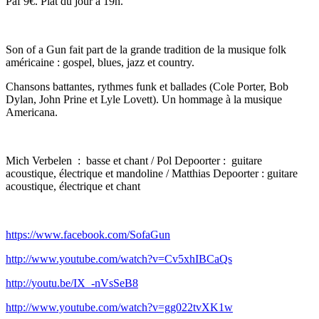
Paf 9€. Plat du jour à 19h.
Son of a Gun fait part de la grande tradition de la musique folk
américaine : gospel, blues, jazz et country.
Chansons battantes, rythmes funk et ballades (Cole Porter, Bob
Dylan, John Prine et Lyle Lovett). Un hommage à la musique
Americana.
Mich Verbelen : basse et chant / Pol Depoorter : guitare
acoustique, électrique et mandoline / Matthias Depoorter : guitare
acoustique, électrique et chant
https://www.facebook.com/SofaGun
http://www.youtube.com/watch?v=Cv5xhIBCaQs
http://youtu.be/IX_-nVsSeB8
http://www.youtube.com/watch?v=gg022tvXK1w