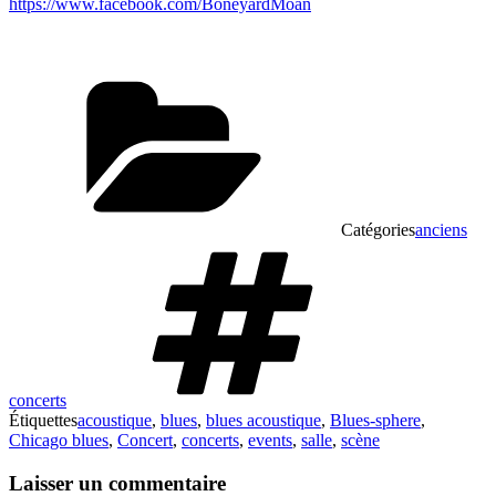
https://www.facebook.com/BoneyardMoan
Catégories
anciens
concerts
Étiquettes
acoustique
,
blues
,
blues acoustique
,
Blues-sphere
,
Chicago blues
,
Concert
,
concerts
,
events
,
salle
,
scène
Laisser un commentaire