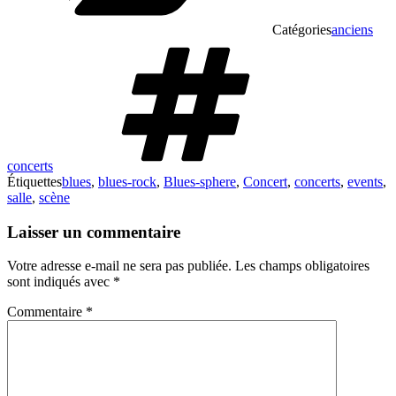
Catégories
anciens
concerts
Étiquettes
blues
,
blues-rock
,
Blues-sphere
,
Concert
,
concerts
,
events
,
salle
,
scène
Laisser un commentaire
Votre adresse e-mail ne sera pas publiée.
Les champs obligatoires
sont indiqués avec
*
Commentaire
*