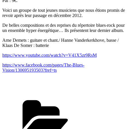
Paf : 9€.
Voici un groupe de tout jeunes musiciens que nous étions promis de
revoir après leur passage en décembre 2012.
De belles compositions et des reprises du répertoire blues-rock pour
un ensemble hyper énergétique… Ils présentent leur dernier album.
Arne Demets : guitare et chant./ Hanne Vanderkerkhove, basse /
Klaas De Somer : batterie
https://www.youtube.com/watch?v=V41X5zr9RsM
https://www.facebook.com/pages/The-Blues-
Vision/130695193503?fref=ts