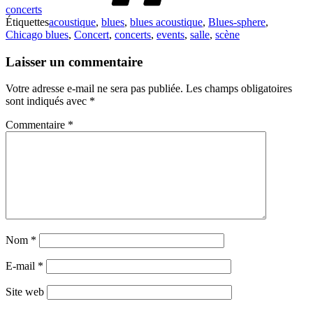
concerts
Étiquettes
acoustique
,
blues
,
blues acoustique
,
Blues-sphere
,
Chicago blues
,
Concert
,
concerts
,
events
,
salle
,
scène
Laisser un commentaire
Votre adresse e-mail ne sera pas publiée.
Les champs obligatoires
sont indiqués avec
*
Commentaire
*
Nom
*
E-mail
*
Site web