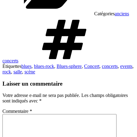
Catégories
anciens
concerts
Étiquettes
blues
,
blues-rock
,
Blues-sphere
,
Concert
,
concerts
,
events
,
rock
,
salle
,
scène
Laisser un commentaire
Votre adresse e-mail ne sera pas publiée.
Les champs obligatoires
sont indiqués avec
*
Commentaire
*