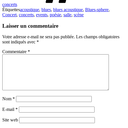
concerts
Étiquettes
acoustique
,
blues
,
blues acoustique
,
Blues-sphere
,
Concert
,
concerts
,
events
,
poésie
,
salle
,
scène
Laisser un commentaire
Votre adresse e-mail ne sera pas publiée.
Les champs obligatoires
sont indiqués avec
*
Commentaire
*
Nom
*
E-mail
*
Site web