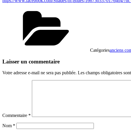
https://www.facebook.com/Shades-of-Blues-1667303370176404/?hc_
Catégories
anciens con
Laisser un commentaire
Votre adresse e-mail ne sera pas publiée.
Les champs obligatoires son
Commentaire
*
Nom
*