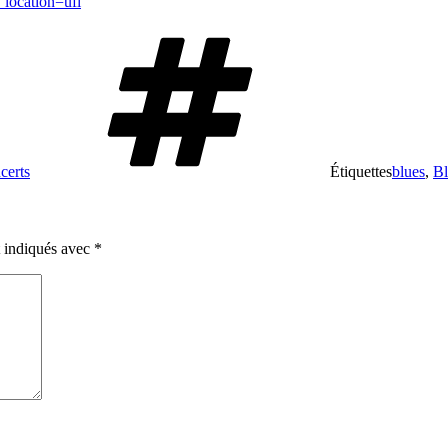
location=ufi
certs
Étiquettes
blues
,
Bl
t indiqués avec
*