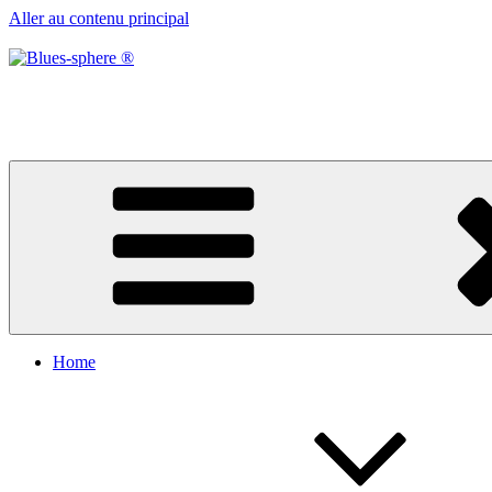
Aller au contenu principal
Blues-sphere ®
Black roots, blues et musique d’afrique
Home