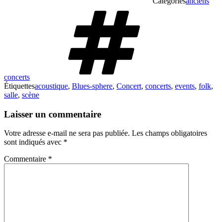
Catégories
anciens
concerts
Étiquettes
acoustique
,
Blues-sphere
,
Concert
,
concerts
,
events
,
folk
,
salle
,
scène
Laisser un commentaire
Votre adresse e-mail ne sera pas publiée.
Les champs obligatoires
sont indiqués avec
*
Commentaire
*