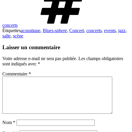
concerts
Étiquettes
acoustique
,
Blues-sphere
,
Concert
,
concerts
,
events
,
jazz
,
salle
,
scène
Laisser un commentaire
Votre adresse e-mail ne sera pas publiée.
Les champs obligatoires
sont indiqués avec
*
Commentaire
*
Nom
*