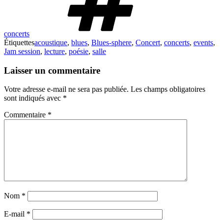
concerts
Étiquettes
acoustique
,
blues
,
Blues-sphere
,
Concert
,
concerts
,
events
,
Jam session
,
lecture
,
poésie
,
salle
Laisser un commentaire
Votre adresse e-mail ne sera pas publiée.
Les champs obligatoires
sont indiqués avec
*
Commentaire
*
Nom
*
E-mail
*