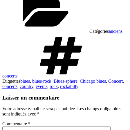
Catégories
anciens
concerts
Étiquettes
blues
,
blues-rock
,
Blues-sphere
,
Chicago blues
,
Concert
,
concerts
,
country
,
events
,
rock
,
rockabilly
Laisser un commentaire
Votre adresse e-mail ne sera pas publiée.
Les champs obligatoires
sont indiqués avec
*
Commentaire
*