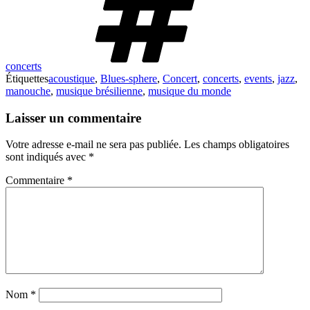
concerts
Étiquettes
acoustique
,
Blues-sphere
,
Concert
,
concerts
,
events
,
jazz
,
manouche
,
musique brésilienne
,
musique du monde
Laisser un commentaire
Votre adresse e-mail ne sera pas publiée.
Les champs obligatoires
sont indiqués avec
*
Commentaire
*
Nom
*