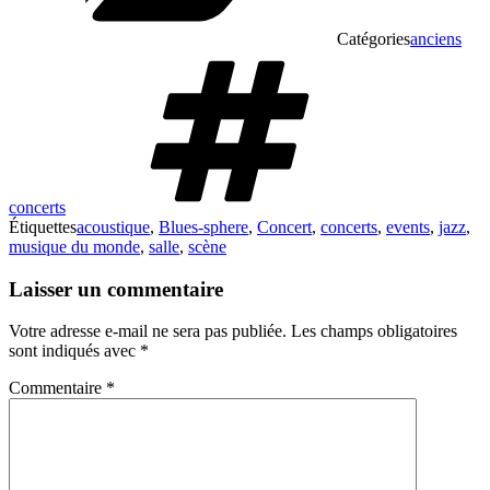
Catégories
anciens
concerts
Étiquettes
acoustique
,
Blues-sphere
,
Concert
,
concerts
,
events
,
jazz
,
musique du monde
,
salle
,
scène
Laisser un commentaire
Votre adresse e-mail ne sera pas publiée.
Les champs obligatoires
sont indiqués avec
*
Commentaire
*