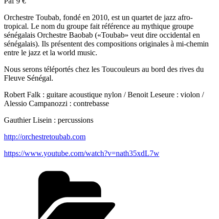
Paf 9 €
Orchestre Toubab, fondé en 2010, est un quartet de jazz afro-
tropical. Le nom du groupe fait référence au mythique groupe
sénégalais Orchestre Baobab («Toubab» veut dire occidental en
sénégalais). Ils présentent des compositions originales à mi-chemin
entre le jazz et la world music.
Nous serons téléportés chez les Toucouleurs au bord des rives du
Fleuve Sénégal.
Robert Falk : guitare acoustique nylon / Benoit Leseure : violon /
Alessio Campanozzi : contrebasse
Gauthier Lisein : percussions
http://orchestretoubab.com
https://www.youtube.com/watch?v=nath35xdL7w