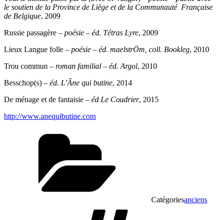
le soutien de la Province de Liège et de la Communauté Française
de Belgique
, 2009
Russie passagère –
poésie
–
éd. Tétras Lyre
, 2009
Lieux Langue folle –
poésie
–
éd. maelstrÖm, coll. Bookleg
, 2010
Trou commun –
roman familial
– éd. Argol
, 2010
Besschop(s) –
éd. L’Âne qui butine
, 2014
De ménage et de fantaisie –
éd Le Coudrier
, 2015
http://www.anequibutine.com
Catégories
anciens