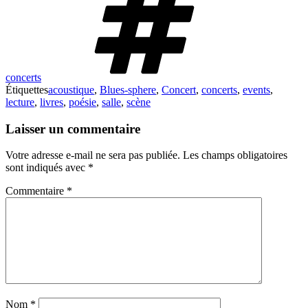
concerts
Étiquettes
acoustique
,
Blues-sphere
,
Concert
,
concerts
,
events
,
lecture
,
livres
,
poésie
,
salle
,
scène
Laisser un commentaire
Votre adresse e-mail ne sera pas publiée.
Les champs obligatoires
sont indiqués avec
*
Commentaire
*
Nom
*