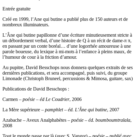
Entrée gratuite
Créé en 1999, l’Ane qui butine a publié plus de 150 auteurs et de
nombreux illuminateurs.
L’Âne qui butine papillonne d’une écriture minutieusement stricte à
un débordement verbal, d’une histoire de Q à un récit de dame-π π,
en passant par un conte boréal… d’une logorrhée amoureuse à une
parole boueuse, du lexique à mi-mots à l’enfance à pleins maux, de
l’humour de cour à la friction d’amour.
Au pupitre, David Besschops nous donnera quelques extraits de ses
dernières publications, et sera accompagné, puis suivi, du groupe
Limonade (Christoph Bruneel, percussions & Mimosa, guitare, sax)
Publications de David Besschops :
Carmen –
poésie
–
éd Le Coudrier
, 2006
La Mère supérieure –
pamphlet
–
éd. L’Âne qui butine
, 2007
Azabache – Aveux Analphabètes –
poésie
–
éd. boumboumtralala
,
2008
Tout le monde passe par là (avec S. Vangor) –
poésie
–
publié
avec