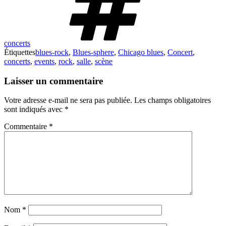
concerts
Étiquettes
blues-rock
,
Blues-sphere
,
Chicago blues
,
Concert
,
concerts
,
events
,
rock
,
salle
,
scène
Laisser un commentaire
Votre adresse e-mail ne sera pas publiée.
Les champs obligatoires
sont indiqués avec
*
Commentaire
*
Nom
*