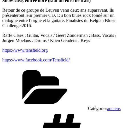
Show-case, entrée libre (sauf un euro de frais)
Retour de ce groupe de Leuven venu deux ans auparavant. Ils
présenteront leur premier CD. Du bon blues-rock fondé sur un
dialogue entre l’orgue et la guitare. Finalistes du Belgian Blues
Challenge 2016.
Raffe Claes : Guitar, Vocals / Geert Zonderman : Bass, Vocals /
Jurgen Moelans : Drums / Koen Geudens : Keys
https://www.tensfield.org
https://www.facebook.com/Tensfield/
Catégories
anciens