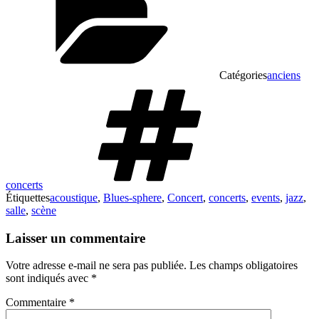
Catégories
anciens
concerts
Étiquettes
acoustique
,
Blues-sphere
,
Concert
,
concerts
,
events
,
jazz
,
salle
,
scène
Laisser un commentaire
Votre adresse e-mail ne sera pas publiée.
Les champs obligatoires
sont indiqués avec
*
Commentaire
*