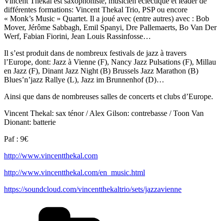
Vincent Thekal est saxophoniste, musicien éclectique et leader de
différentes formations: Vincent Thekal Trio, PSP ou encore
« Monk’s Music » Quartet. Il a joué avec (entre autres) avec : Bob
Mover, Jérôme Sabbagh, Emil Spanyi, Dre Pallemaerts, Bo Van Der
Werf, Fabian Fiorini, Jean Louis Rassinfosse…
Il s’est produit dans de nombreux festivals de jazz à travers
l’Europe, dont: Jazz à Vienne (F), Nancy Jazz Pulsations (F), Millau
en Jazz (F), Dinant Jazz Night (B) Brussels Jazz Marathon (B)
Blues’n’jazz Rallye (L), Jazz im Brunnenhof (D)…
Ainsi que dans de nombreuses salles de concerts et clubs d’Europe.
Vincent Thekal: sax ténor / Alex Gilson: contrebasse / Toon Van
Dionant: batterie
Paf : 9€
http://www.vincentthekal.com
http://www.vincentthekal.com/en_music.html
https://soundcloud.com/vincentthekaltrio/sets/jazzavienne