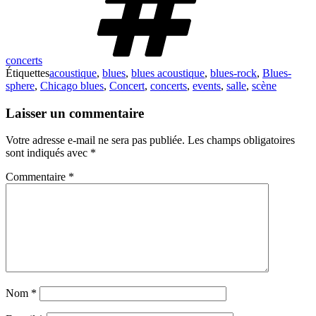
concerts
Étiquettes
acoustique
,
blues
,
blues acoustique
,
blues-rock
,
Blues-
sphere
,
Chicago blues
,
Concert
,
concerts
,
events
,
salle
,
scène
Laisser un commentaire
Votre adresse e-mail ne sera pas publiée.
Les champs obligatoires
sont indiqués avec
*
Commentaire
*
Nom
*