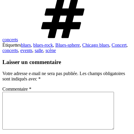
concerts
Étiquettes
blues
,
blues-rock
,
Blues-sphere
,
Chicago blues
,
Concert
,
concerts
,
events
,
salle
,
scène
Laisser un commentaire
Votre adresse e-mail ne sera pas publiée.
Les champs obligatoires
sont indiqués avec
*
Commentaire
*