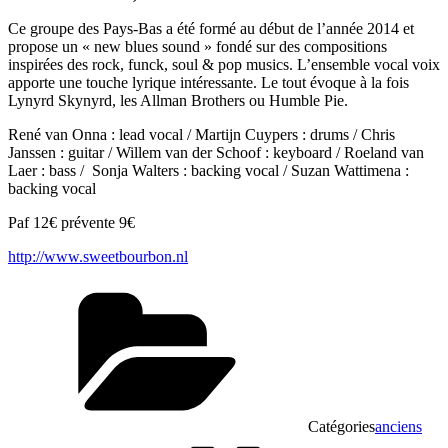
Ce groupe des Pays-Bas a été formé au début de l’année 2014 et
propose un « new blues sound » fondé sur des compositions
inspirées des rock, funck, soul & pop musics. L’ensemble vocal voix
apporte une touche lyrique intéressante. Le tout évoque à la fois
Lynyrd Skynyrd, les Allman Brothers ou Humble Pie.
René van Onna : lead vocal / Martijn Cuypers : drums / Chris
Janssen : guitar / Willem van der Schoof : keyboard / Roeland van
Laer : bass / Sonja Walters : backing vocal / Suzan Wattimena :
backing vocal
Paf 12€ prévente 9€
http://www.sweetbourbon.nl
Catégories
anciens