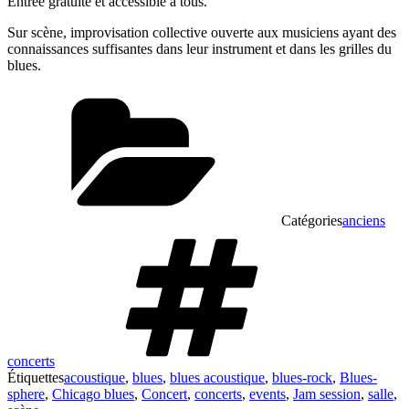
Entrée gratuite et accessible à tous.
Sur scène, improvisation collective ouverte aux musiciens ayant des
connaissances suffisantes dans leur instrument et dans les grilles du
blues.
Catégories
anciens
concerts
Étiquettes
acoustique
,
blues
,
blues acoustique
,
blues-rock
,
Blues-
sphere
,
Chicago blues
,
Concert
,
concerts
,
events
,
Jam session
,
salle
,